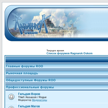
Текущее время
Список форумов Ragnarok Oskom
Главные форумы ROO
Рыночная площадь
Общедоступные Форумы ROO
Профессиональные форумы
Гильдия Воров
Thief / Assassin / Rogue
Модератор
Модераторы
Гильдия Магов