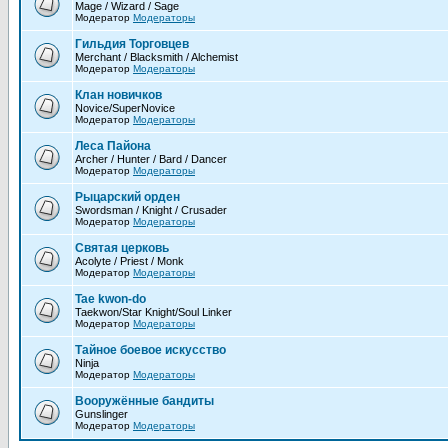
Mage / Wizard / Sage
Модератор
Модераторы
Гильдия Торговцев
Merchant / Blacksmith / Alchemist
Модератор
Модераторы
Клан новичков
Novice/SuperNovice
Модератор
Модераторы
Леса Пайона
Archer / Hunter / Bard / Dancer
Модератор
Модераторы
Рыцарский орден
Swordsman / Knight / Crusader
Модератор
Модераторы
Святая церковь
Acolyte / Priest / Monk
Модератор
Модераторы
Tae kwon-do
Taekwon/Star Knight/Soul Linker
Модератор
Модераторы
Тайное боевое искусство
Ninja
Модератор
Модераторы
Вооружённые бандиты
Gunslinger
Модератор
Модераторы