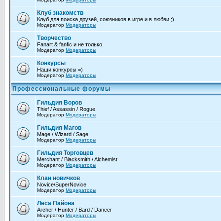
Клуб знакомств
Клуб для поиска друзей, союзников в игре и в любви ;)
Модератор
Модераторы
Творчество
Fanart & fanfic и не только.
Модератор
Модераторы
Конкурсы
Наши конкурсы =)
Модератор
Модераторы
Профессиональные форумы
Гильдия Воров
Thief / Assassin / Rogue
Модератор
Модераторы
Гильдия Магов
Mage / Wizard / Sage
Модератор
Модераторы
Гильдия Торговцев
Merchant / Blacksmith / Alchemist
Модератор
Модераторы
Клан новичков
Novice/SuperNovice
Модератор
Модераторы
Леса Пайона
Archer / Hunter / Bard / Dancer
Модератор
Модераторы