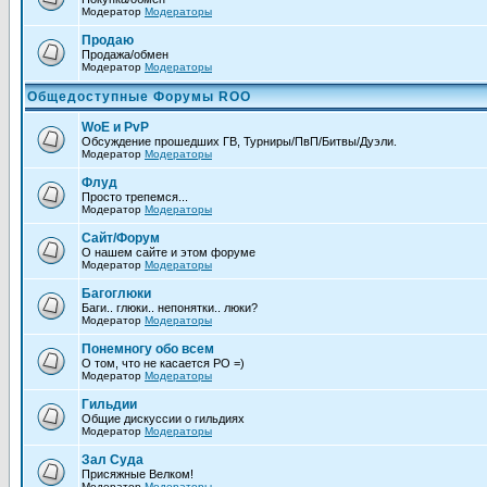
Модератор
Модераторы
Продаю
Продажа/обмен
Модератор
Модераторы
Общедоступные Форумы ROO
WoE и PvP
Обсуждение прошедших ГВ, Турниры/ПвП/Битвы/Дуэли.
Модератор
Модераторы
Флуд
Просто трепемся...
Модератор
Модераторы
Сайт/Форум
О нашем сайте и этом форуме
Модератор
Модераторы
Багоглюки
Баги.. глюки.. непонятки.. люки?
Модератор
Модераторы
Понемногу обо всем
О том, что не каcается РО =)
Модератор
Модераторы
Гильдии
Общие дискуссии о гильдиях
Модератор
Модераторы
Зал Суда
Присяжные Велком!
Модератор
Модераторы