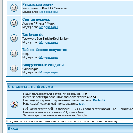
Рыцарский орден
Swordsman / Knight / Crusader
Модератор
Модераторы
Святая церковь
Acolyte / Priest / Monk
Модератор
Модераторы
Tae kwon-do
Taekwon/Star Knight/Soul Linker
Модератор
Модераторы
Тайное боевое искусство
Ninja
Модератор
Модераторы
Вооружённые бандиты
Gunslinger
Модератор
Модераторы
Кто сейчас на форуме
Наши пользователи оставили сообщений:
9
Всего зарегистрированных пользователей:
48773
Последний зарегистрированный пользователь:
Porter37
Наш самый уважаемый пользователь:
test
Сейчас посетителей на форуме:
1
, из них зарегистрированных: 1, скрытых
Больше всего посетителей (
11
) здесь было
Зарегистрированные пользователи:
Google
Эти данные основаны на активности пользователей за последние пять минут
Вход