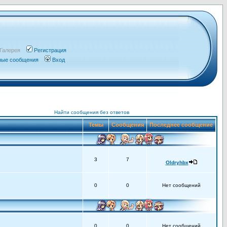
Галерея
Регистрация
чные сообщения
Вход
Найти сообщения без ответов
Темы
Сообщения
Последнее сообщение
3
7
Oldryhbx
0
0
Нет сообщений
0
0
Нет сообщений