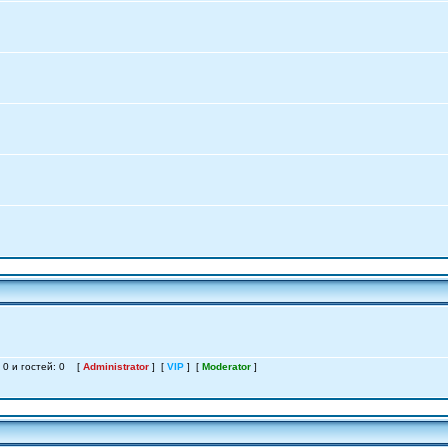
: 0 и гостей: 0 [
Administrator
] [
VIP
] [
Moderator
]