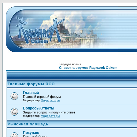
Текущее время
Список форумов Ragnarok Oskom
Главные форумы ROO
Главный
Главный игровой форум
Модератор
Модераторы
Вопросы/Ответы
Задайте вопрос и получите ответ
Модератор
Модераторы
Рыночная площадь
Покупаю
Покупка/обмен