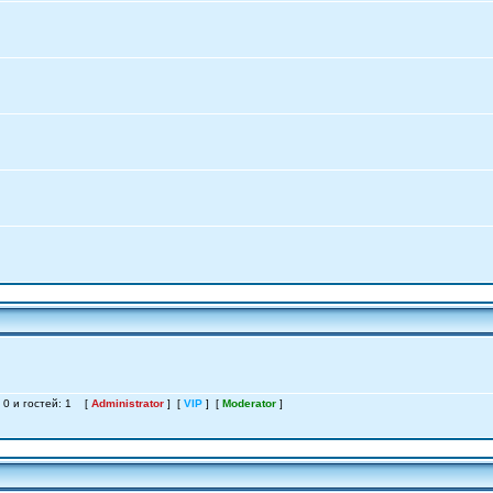
: 0 и гостей: 1 [
Administrator
] [
VIP
] [
Moderator
]