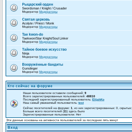
Рыцарский орден
Swordsman / Knight / Crusader
Модератор
Модераторы
Святая церковь
Acolyte / Priest / Monk
Модератор
Модераторы
Tae kwon-do
Taekwon/Star Knight/Soul Linker
Модератор
Модераторы
Тайное боевое искусство
Ninja
Модератор
Модераторы
Вооружённые бандиты
Gunslinger
Модератор
Модераторы
Кто сейчас на форуме
Наши пользователи оставили сообщений:
9
Всего зарегистрированных пользователей:
48810
Последний зарегистрированный пользователь:
ElijahKo
Наш самый уважаемый пользователь:
test
Сейчас посетителей на форуме:
1
, из них зарегистрированных: 0, скрытых
Больше всего посетителей (
11
) здесь было
Зарегистрированные пользователи: Нет
Эти данные основаны на активности пользователей за последние пять минут
Вход