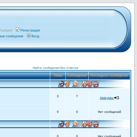
Галерея
Регистрация
чные сообщения
Вход
Найти сообщения без ответов
Темы
Сообщения
Последнее сообщение
3
7
Oldryhbx
0
0
Нет сообщений
0
0
Нет сообщений