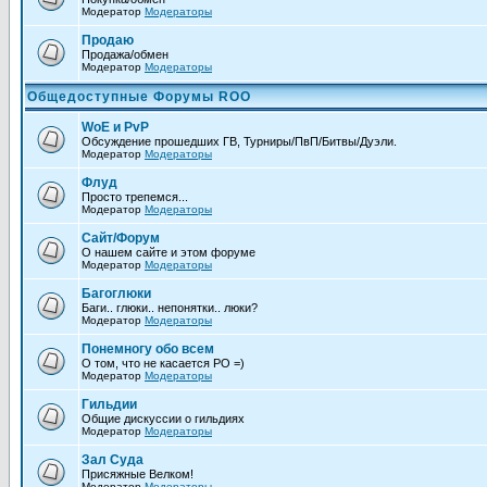
Модератор
Модераторы
Продаю
Продажа/обмен
Модератор
Модераторы
Общедоступные Форумы ROO
WoE и PvP
Обсуждение прошедших ГВ, Турниры/ПвП/Битвы/Дуэли.
Модератор
Модераторы
Флуд
Просто трепемся...
Модератор
Модераторы
Сайт/Форум
О нашем сайте и этом форуме
Модератор
Модераторы
Багоглюки
Баги.. глюки.. непонятки.. люки?
Модератор
Модераторы
Понемногу обо всем
О том, что не каcается РО =)
Модератор
Модераторы
Гильдии
Общие дискуссии о гильдиях
Модератор
Модераторы
Зал Суда
Присяжные Велком!
Модератор
Модераторы