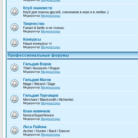
Клуб знакомств
Клуб для поиска друзей, союзников в игре и в любви ;)
Модератор
Модераторы
Творчество
Fanart & fanfic и не только.
Модератор
Модераторы
Конкурсы
Наши конкурсы =)
Модератор
Модераторы
Профессиональные форумы
Гильдия Воров
Thief / Assassin / Rogue
Модератор
Модераторы
Гильдия Магов
Mage / Wizard / Sage
Модератор
Модераторы
Гильдия Торговцев
Merchant / Blacksmith / Alchemist
Модератор
Модераторы
Клан новичков
Novice/SuperNovice
Модератор
Модераторы
Леса Пайона
Archer / Hunter / Bard / Dancer
Модератор
Модераторы