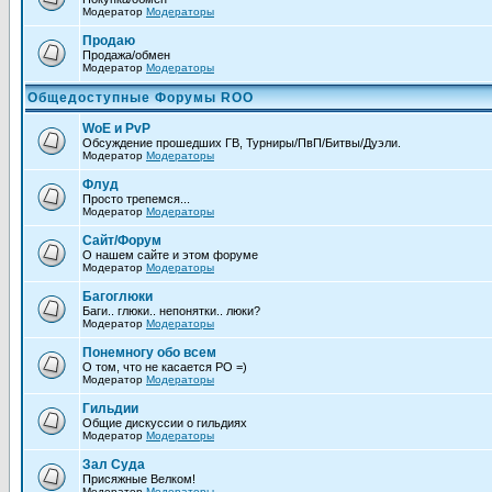
Модератор
Модераторы
Продаю
Продажа/обмен
Модератор
Модераторы
Общедоступные Форумы ROO
WoE и PvP
Обсуждение прошедших ГВ, Турниры/ПвП/Битвы/Дуэли.
Модератор
Модераторы
Флуд
Просто трепемся...
Модератор
Модераторы
Сайт/Форум
О нашем сайте и этом форуме
Модератор
Модераторы
Багоглюки
Баги.. глюки.. непонятки.. люки?
Модератор
Модераторы
Понемногу обо всем
О том, что не каcается РО =)
Модератор
Модераторы
Гильдии
Общие дискуссии о гильдиях
Модератор
Модераторы
Зал Суда
Присяжные Велком!
Модератор
Модераторы