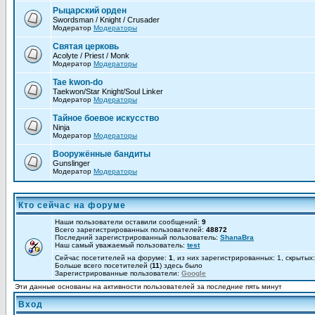
Рыцарский орден
Swordsman / Knight / Crusader
Модератор
Модераторы
Святая церковь
Acolyte / Priest / Monk
Модератор
Модераторы
Tae kwon-do
Taekwon/Star Knight/Soul Linker
Модератор
Модераторы
Тайное боевое искусство
Ninja
Модератор
Модераторы
Вооружённые бандиты
Gunslinger
Модератор
Модераторы
Кто сейчас на форуме
Наши пользователи оставили сообщений:
9
Всего зарегистрированных пользователей:
48872
Последний зарегистрированный пользователь:
ShanaBra
Наш самый уважаемый пользователь:
test
Сейчас посетителей на форуме:
1
, из них зарегистрированных: 1, скрытых
Больше всего посетителей (
11
) здесь было
Зарегистрированные пользователи:
Google
Эти данные основаны на активности пользователей за последние пять минут
Вход