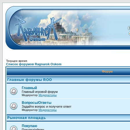
Текущее время
Список форумов Ragnarok Oskom
Форум
Главные форумы ROO
Главный
Главный игровой форум
Модератор
Модераторы
Вопросы/Ответы
Задайте вопрос и получите ответ
Модератор
Модераторы
Рыночная площадь
Покупаю
Покупка/обмен