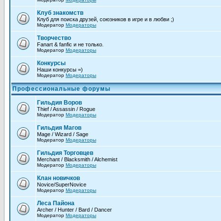
Клуб знакомств
Клуб для поиска друзей, союзников в игре и в любви ;)
Модератор
Модераторы
Творчество
Fanart & fanfic и не только.
Модератор
Модераторы
Конкурсы
Наши конкурсы =)
Модератор
Модераторы
Профессиональные форумы
Гильдия Воров
Thief / Assassin / Rogue
Модератор
Модераторы
Гильдия Магов
Mage / Wizard / Sage
Модератор
Модераторы
Гильдия Торговцев
Merchant / Blacksmith / Alchemist
Модератор
Модераторы
Клан новичков
Novice/SuperNovice
Модератор
Модераторы
Леса Пайона
Archer / Hunter / Bard / Dancer
Модератор
Модераторы