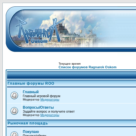
Текущее время
Список форумов Ragnarok Oskom
Главные форумы ROO
Главный
Главный игровой форум
Модератор
Модераторы
Вопросы/Ответы
Задайте вопрос и получите ответ
Модератор
Модераторы
Рыночная площадь
Покупаю
Покупка/обмен