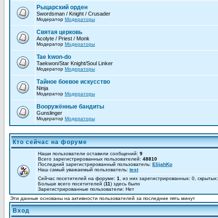
Рыцарский орден
Swordsman / Knight / Crusader
Модератор
Модераторы
Святая церковь
Acolyte / Priest / Monk
Модератор
Модераторы
Tae kwon-do
Taekwon/Star Knight/Soul Linker
Модератор
Модераторы
Тайное боевое искусство
Ninja
Модератор
Модераторы
Вооружённые бандиты
Gunslinger
Модератор
Модераторы
Кто сейчас на форуме
Наши пользователи оставили сообщений:
9
Всего зарегистрированных пользователей:
48810
Последний зарегистрированный пользователь:
ElijahKo
Наш самый уважаемый пользователь:
test
Сейчас посетителей на форуме:
1
, из них зарегистрированных: 0, скрытых
Больше всего посетителей (
11
) здесь было
Зарегистрированные пользователи: Нет
Эти данные основаны на активности пользователей за последние пять минут
Вход