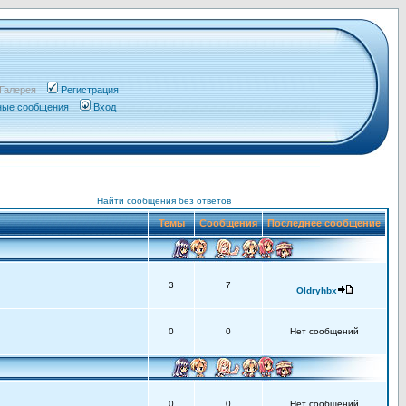
Галерея
Регистрация
чные сообщения
Вход
Найти сообщения без ответов
Темы
Сообщения
Последнее сообщение
3
7
Oldryhbx
0
0
Нет сообщений
0
0
Нет сообщений