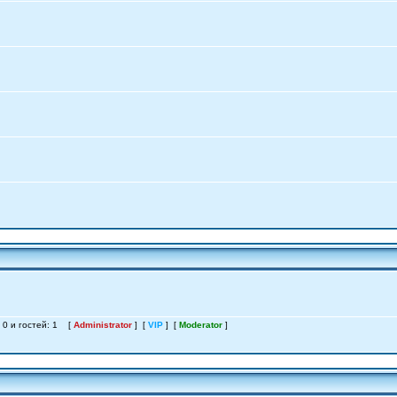
: 0 и гостей: 1 [
Administrator
] [
VIP
] [
Moderator
]