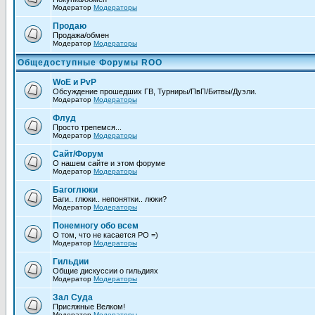
Модератор
Модераторы
Продаю
Продажа/обмен
Модератор
Модераторы
Общедоступные Форумы ROO
WoE и PvP
Обсуждение прошедших ГВ, Турниры/ПвП/Битвы/Дуэли.
Модератор
Модераторы
Флуд
Просто трепемся...
Модератор
Модераторы
Сайт/Форум
О нашем сайте и этом форуме
Модератор
Модераторы
Багоглюки
Баги.. глюки.. непонятки.. люки?
Модератор
Модераторы
Понемногу обо всем
О том, что не каcается РО =)
Модератор
Модераторы
Гильдии
Общие дискуссии о гильдиях
Модератор
Модераторы
Зал Суда
Присяжные Велком!
Модератор
Модераторы