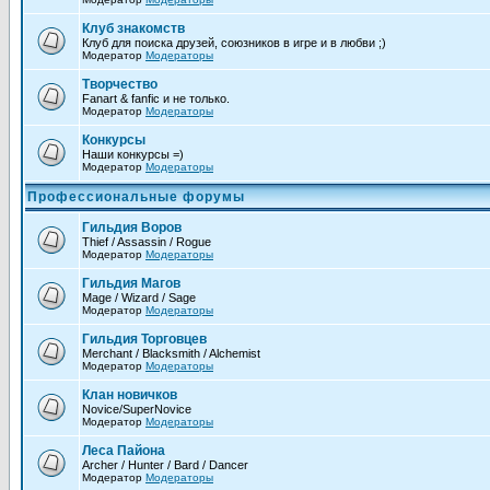
Клуб знакомств
Клуб для поиска друзей, союзников в игре и в любви ;)
Модератор
Модераторы
Творчество
Fanart & fanfic и не только.
Модератор
Модераторы
Конкурсы
Наши конкурсы =)
Модератор
Модераторы
Профессиональные форумы
Гильдия Воров
Thief / Assassin / Rogue
Модератор
Модераторы
Гильдия Магов
Mage / Wizard / Sage
Модератор
Модераторы
Гильдия Торговцев
Merchant / Blacksmith / Alchemist
Модератор
Модераторы
Клан новичков
Novice/SuperNovice
Модератор
Модераторы
Леса Пайона
Archer / Hunter / Bard / Dancer
Модератор
Модераторы