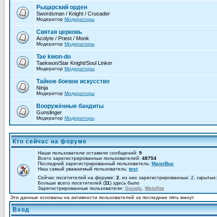
Рыцарский орден
Swordsman / Knight / Crusader
Модератор
Модераторы
Святая церковь
Acolyte / Priest / Monk
Модератор
Модераторы
Tae kwon-do
Taekwon/Star Knight/Soul Linker
Модератор
Модераторы
Тайное боевое искусство
Ninja
Модератор
Модераторы
Вооружённые бандиты
Gunslinger
Модератор
Модераторы
Кто сейчас на форуме
Наши пользователи оставили сообщений:
9
Всего зарегистрированных пользователей:
48754
Последний зарегистрированный пользователь:
MajorBuc
Наш самый уважаемый пользователь:
test
Сейчас посетителей на форуме:
2
, из них зарегистрированных: 2, скрытых
Больше всего посетителей (
11
) здесь было
Зарегистрированные пользователи:
Google
,
WebAlta
Эти данные основаны на активности пользователей за последние пять минут
Вход