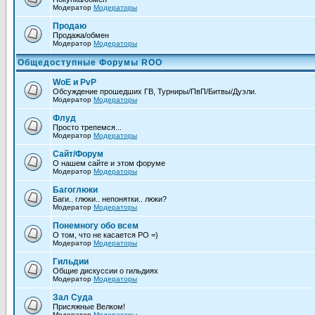
Модератор
Модераторы
Продаю
Продажа/обмен
Модератор
Модераторы
Общедоступные Форумы ROO
WoE и PvP
Обсуждение прошедших ГВ, Турниры/ПвП/Битвы/Дуэли.
Модератор
Модераторы
Флуд
Просто трепемся...
Модератор
Модераторы
Сайт/Форум
О нашем сайте и этом форуме
Модератор
Модераторы
Багоглюки
Баги.. глюки.. непонятки.. люки?
Модератор
Модераторы
Понемногу обо всем
О том, что не каcается РО =)
Модератор
Модераторы
Гильдии
Общие дискуссии о гильдиях
Модератор
Модераторы
Зал Суда
Присяжные Велком!
Модератор
Модераторы