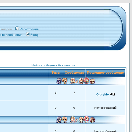
Галерея
Регистрация
чные сообщения
Вход
Найти сообщения без ответов
Темы
Сообщения
Последнее сообщение
3
7
Oldryhbx
0
0
Нет сообщений
0
0
Нет сообщений