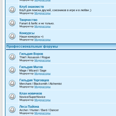
Клуб знакомств
Клуб для поиска друзей, союзников в игре и в любви ;)
Модератор
Модераторы
Творчество
Fanart & fanfic и не только.
Модератор
Модераторы
Конкурсы
Наши конкурсы =)
Модератор
Модераторы
Профессиональные форумы
Гильдия Воров
Thief / Assassin / Rogue
Модератор
Модераторы
Гильдия Магов
Mage / Wizard / Sage
Модератор
Модераторы
Гильдия Торговцев
Merchant / Blacksmith / Alchemist
Модератор
Модераторы
Клан новичков
Novice/SuperNovice
Модератор
Модераторы
Леса Пайона
Archer / Hunter / Bard / Dancer
Модератор
Модераторы