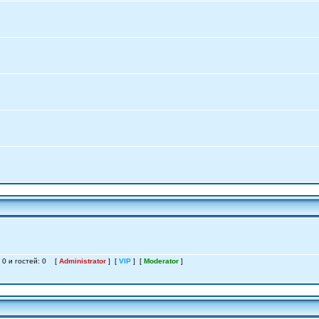
: 0 и гостей: 0 [
Administrator
] [
VIP
] [
Moderator
]