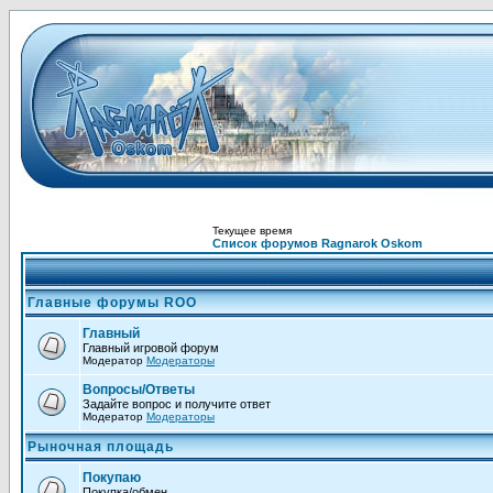
Текущее время
Список форумов Ragnarok Oskom
Главные форумы ROO
Главный
Главный игровой форум
Модератор
Модераторы
Вопросы/Ответы
Задайте вопрос и получите ответ
Модератор
Модераторы
Рыночная площадь
Покупаю
Покупка/обмен