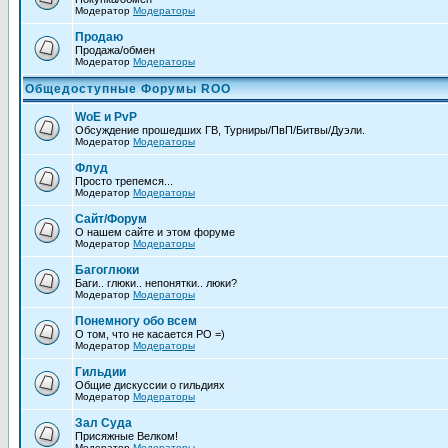
Модератор
Модераторы
Продаю
Продажа/обмен
Модератор
Модераторы
Общедоступные Форумы ROO
WoE и PvP
Обсуждение прошедших ГВ, Турниры/ПвП/Битвы/Дуэли.
Модератор
Модераторы
Флуд
Просто трепемся...
Модератор
Модераторы
Сайт/Форум
О нашем сайте и этом форуме
Модератор
Модераторы
Багоглюки
Баги.. глюки.. непонятки.. люки?
Модератор
Модераторы
Понемногу обо всем
О том, что не каcается РО =)
Модератор
Модераторы
Гильдии
Общие дискуссии о гильдиях
Модератор
Модераторы
Зал Суда
Присяжные Велком!
Модератор
Модераторы