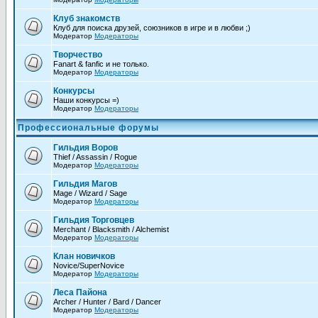
Клуб знакомств
Клуб для поиска друзей, союзников в игре и в любви ;)
Модератор
Модераторы
Творчество
Fanart & fanfic и не только.
Модератор
Модераторы
Конкурсы
Наши конкурсы =)
Модератор
Модераторы
Профессиональные форумы
Гильдия Воров
Thief / Assassin / Rogue
Модератор
Модераторы
Гильдия Магов
Mage / Wizard / Sage
Модератор
Модераторы
Гильдия Торговцев
Merchant / Blacksmith / Alchemist
Модератор
Модераторы
Клан новичков
Novice/SuperNovice
Модератор
Модераторы
Леса Пайона
Archer / Hunter / Bard / Dancer
Модератор
Модераторы