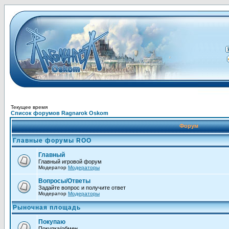
Текущее время
Список форумов Ragnarok Oskom
Форум
Главные форумы ROO
Главный
Главный игровой форум
Модератор
Модераторы
Вопросы/Ответы
Задайте вопрос и получите ответ
Модератор
Модераторы
Рыночная площадь
Покупаю
Покупка/обмен