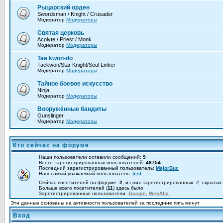
Рыцарский орден
Swordsman / Knight / Crusader
Модератор
Модераторы
Святая церковь
Acolyte / Priest / Monk
Модератор
Модераторы
Tae kwon-do
Taekwon/Star Knight/Soul Linker
Модератор
Модераторы
Тайное боевое искусство
Ninja
Модератор
Модераторы
Вооружённые бандиты
Gunslinger
Модератор
Модераторы
Кто сейчас на форуме
Наши пользователи оставили сообщений:
9
Всего зарегистрированных пользователей:
48754
Последний зарегистрированный пользователь:
MajorBuc
Наш самый уважаемый пользователь:
test
Сейчас посетителей на форуме:
2
, из них зарегистрированных: 2, скрытых
Больше всего посетителей (
11
) здесь было
Зарегистрированные пользователи:
Google
,
WebAlta
Эти данные основаны на активности пользователей за последние пять минут
Вход