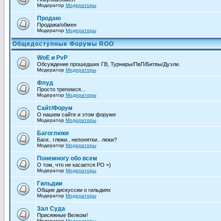
Модератор
Модераторы
Продаю
Продажа/обмен
Модератор
Модераторы
Общедоступные Форумы ROO
WoE и PvP
Обсуждение прошедших ГВ, Турниры/ПвП/Битвы/Дуэли.
Модератор
Модераторы
Флуд
Просто трепемся...
Модератор
Модераторы
Сайт/Форум
О нашем сайте и этом форуме
Модератор
Модераторы
Багоглюки
Баги.. глюки.. непонятки.. люки?
Модератор
Модераторы
Понемногу обо всем
О том, что не каcается РО =)
Модератор
Модераторы
Гильдии
Общие дискуссии о гильдиях
Модератор
Модераторы
Зал Суда
Присяжные Велком!
Модератор
Модераторы