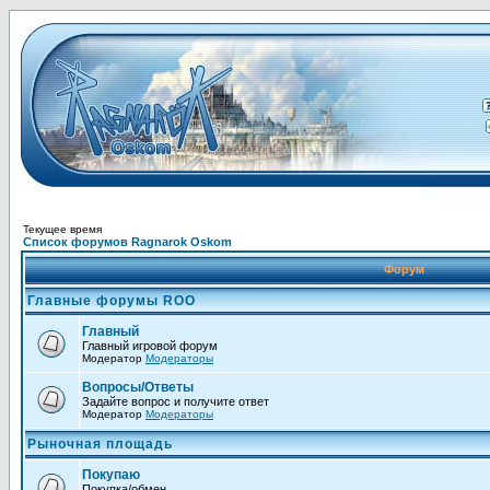
Текущее время
Список форумов Ragnarok Oskom
Форум
Главные форумы ROO
Главный
Главный игровой форум
Модератор
Модераторы
Вопросы/Ответы
Задайте вопрос и получите ответ
Модератор
Модераторы
Рыночная площадь
Покупаю
Покупка/обмен