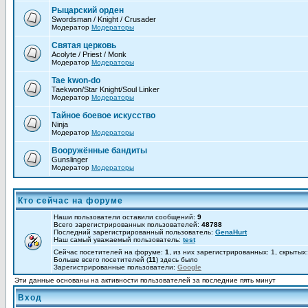
Рыцарский орден
Swordsman / Knight / Crusader
Модератор
Модераторы
Святая церковь
Acolyte / Priest / Monk
Модератор
Модераторы
Tae kwon-do
Taekwon/Star Knight/Soul Linker
Модератор
Модераторы
Тайное боевое искусство
Ninja
Модератор
Модераторы
Вооружённые бандиты
Gunslinger
Модератор
Модераторы
Кто сейчас на форуме
Наши пользователи оставили сообщений:
9
Всего зарегистрированных пользователей:
48788
Последний зарегистрированный пользователь:
GenaHurt
Наш самый уважаемый пользователь:
test
Сейчас посетителей на форуме:
1
, из них зарегистрированных: 1, скрытых
Больше всего посетителей (
11
) здесь было
Зарегистрированные пользователи:
Google
Эти данные основаны на активности пользователей за последние пять минут
Вход