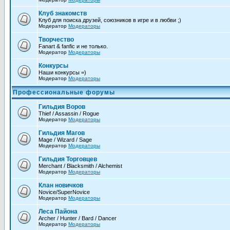
Клуб знакомств
Клуб для поиска друзей, союзников в игре и в любви ;)
Модератор
Модераторы
Творчество
Fanart & fanfic и не только.
Модератор
Модераторы
Конкурсы
Наши конкурсы =)
Модератор
Модераторы
Профессиональные форумы
Гильдия Воров
Thief / Assassin / Rogue
Модератор
Модераторы
Гильдия Магов
Mage / Wizard / Sage
Модератор
Модераторы
Гильдия Торговцев
Merchant / Blacksmith / Alchemist
Модератор
Модераторы
Клан новичков
Novice/SuperNovice
Модератор
Модераторы
Леса Пайона
Archer / Hunter / Bard / Dancer
Модератор
Модераторы