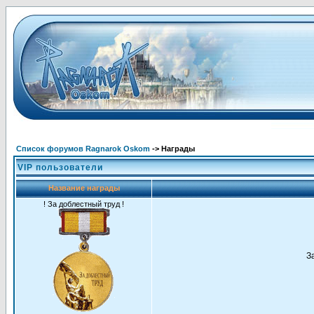
Список форумов Ragnarok Oskom
-> Награды
VIP пользователи
Название награды
! За доблестный труд !
З