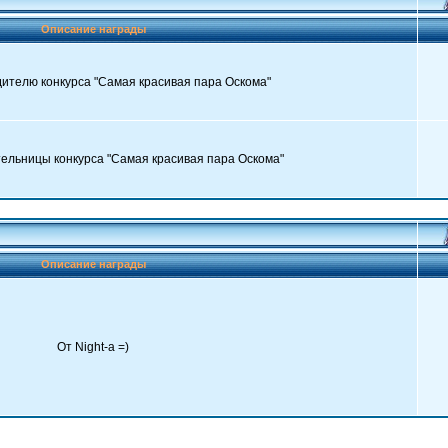
Описание награды
ителю конкурса "Самая красивая пара Оскома"
ельницы конкурса "Самая красивая пара Оскома"
Описание награды
От Night-a =)