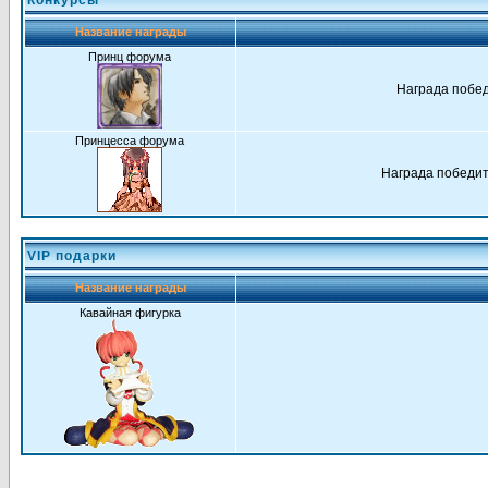
Конкурсы
Название награды
Принц форума
Награда побед
Принцесса форума
Награда победит
VIP подарки
Название награды
Кавайная фигурка