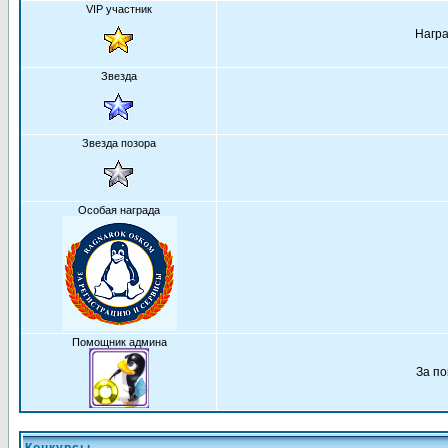
VIP участник
Награ
Звезда
Звезда позора
Особая награда
Помощник админа
За по