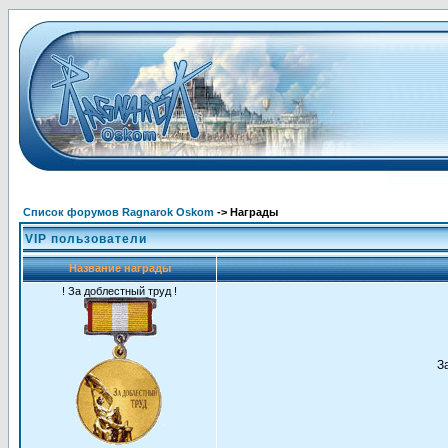
Список форумов Ragnarok Oskom
-> Награды
VIP пользователи
Название награды
! За доблестный труд !
З