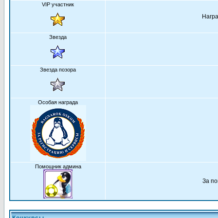
VIP участник
Награ
Звезда
Звезда позора
Особая награда
Помощник админа
За по