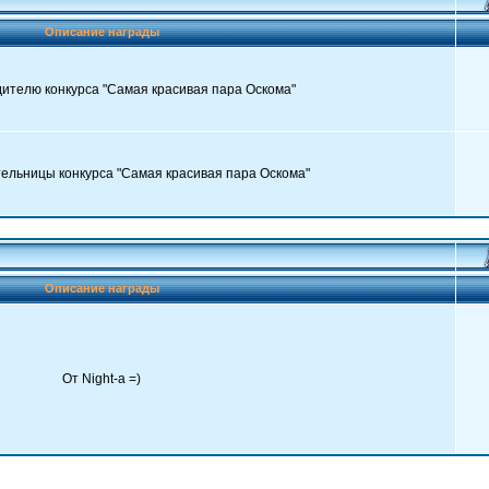
Описание награды
ителю конкурса "Самая красивая пара Оскома"
ельницы конкурса "Самая красивая пара Оскома"
Описание награды
От Night-a =)