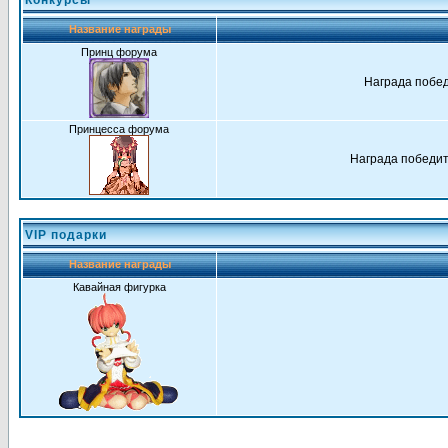
Конкурсы
Название награды
Принц форума
Награда побед
Принцесса форума
Награда победит
VIP подарки
Название награды
Кавайная фигурка