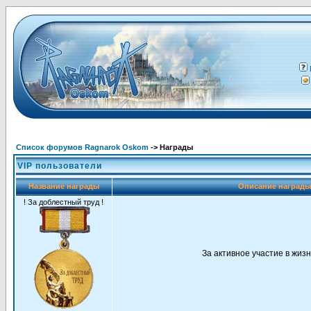
Список форумов Ragnarok Oskom
-> Награды
VIP пользователи
Название награды
Описание наград
! За доблестный труд !
За активное участие в жиз