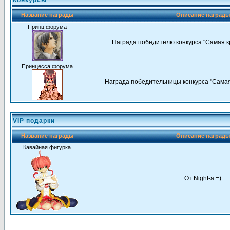
Конкурсы
Название награды
Описание наград
Принц форума
Награда победителю конкурса "Самая к
Принцесса форума
Награда победительницы конкурса "Самая
VIP подарки
Название награды
Описание наград
Кавайная фигурка
От Night-a =)