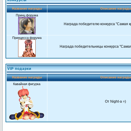
Конкурсы
Название награды
Описание наград
Принц форума
Награда победителю конкурса "Самая к
Принцесса форума
Награда победительницы конкурса "Самая
VIP подарки
Название награды
Описание наград
Кавайная фигурка
От Night-a =)