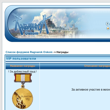
Список форумов Ragnarok Oskom
-> Награды
VIP пользователи
Название награды
Описание наград
! За доблестный труд !
За активное участие в жиз