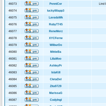
46073
PenniCor
Lind 
46074
lucky88app3
46075
LavadaWk
46076
RubyT745
46077
ReneMerz
46078
XYCFerne
46079
WilburDo
46080
MittieBa
46081
LiliaMoo
46082
AshleyPr
46083
IslaKill
46084
CletaDel
46085
Zita9729
46086
MarissaG
46087
CodyIngl