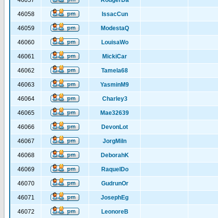
46057
RodgerDa
46058
IssacCun
46059
ModestaQ
46060
LouisaWo
46061
MickiCar
46062
Tamela68
46063
YasminM9
46064
Charley3
46065
Mae32639
46066
DevonLot
46067
JorgMiln
46068
DeborahK
46069
RaquelDo
46070
GudrunOr
46071
JosephEg
46072
LeonoreB