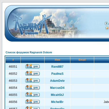
Список форумов Ragnarok Oskom
#
Имя
Email
46051
RandiI87
46052
PaulinaS
46053
AdamDelv
46054
MarcusD4
46055
MicahStJ
46056
MichelBr
Jab