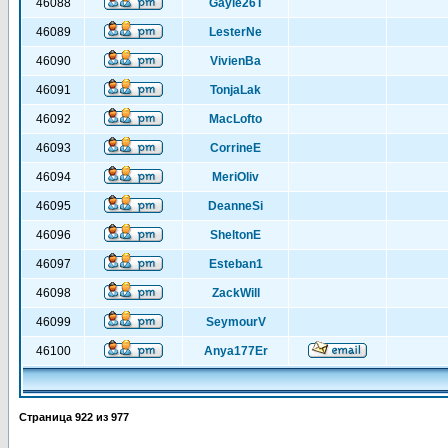
46088
Gayle26T
46089
LesterNe
46090
VivienBa
46091
TonjaLak
46092
MacLofto
46093
CorrineE
46094
MeriOliv
46095
DeanneSi
46096
SheltonE
46097
Esteban1
46098
ZackWill
46099
SeymourV
46100
Anya177Er
Страница
922
из
977