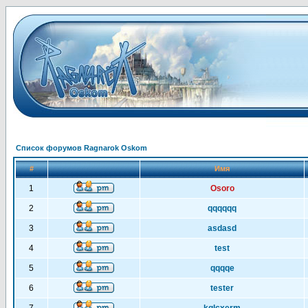
Список форумов Ragnarok Oskom
#
Имя
1
Osoro
2
qqqqqq
3
asdasd
4
test
5
qqqqe
6
tester