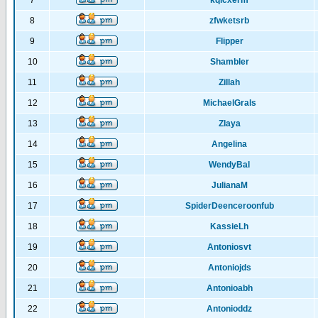
7
kqlcxerm
8
zfwketsrb
9
Flipper
10
Shambler
11
Zillah
12
MichaelGrals
13
Zlaya
14
Angelina
15
WendyBal
16
JulianaM
17
SpiderDeenceroonfub
18
KassieLh
19
Antoniosvt
20
Antoniojds
21
Antonioabh
22
Antonioddz