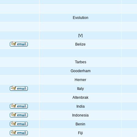
Evolution
[V]
Belize
Tarbes
Gooderham
Herner
Italy
Altenbrak
India
Indonesia
Benin
Fiji