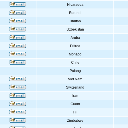
Nicaragua
Burundi
Bhutan
Uzbekistan
Aruba
Eritrea
Monaco
Chile
Palang
Viet Nam
Switzerland
Iran
Guam
Fiji
Zimbabwe