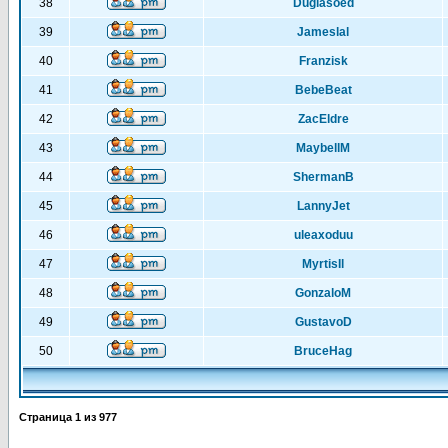
38
Duglasoed
39
Jameslal
40
Franzisk
41
BebeBeat
42
ZacEldre
43
MaybellM
44
ShermanB
45
LannyJet
46
uleaxoduu
47
MyrtisIl
48
GonzaloM
49
GustavoD
50
BruceHag
Страница
1
из
977