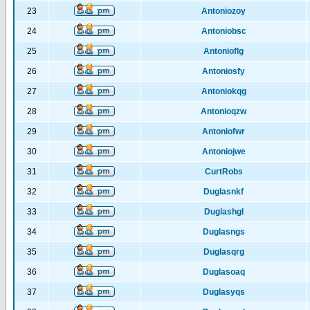
23
Antoniozoy
24
Antoniobsc
25
Antonioflg
26
Antoniosfy
27
Antoniokqg
28
Antonioqzw
29
Antoniofwr
30
Antoniojwe
31
CurtRobs
32
Duglasnkf
33
Duglashgl
34
Duglasngs
35
Duglasqrg
36
Duglasoaq
37
Duglasyqs