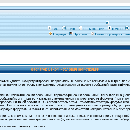
FAQ
Поиск
Пользователи
Группы
Награды
Профиль
Войти и проверить ли
Ragnarok Oskom - Условия регистрации
аются удалять или редактировать неприемлемые сообщения как можно быстрее, все 
очки зрения их авторов, а не администрации форумов (кроме сообщений, размещённы
ающих, клеветнических сообщений, порнографических сообщений, призывов к национ
общений могут привести к вашему немедленному отключению от форумов (при этом ва
роведения такой политики. Вы соглашаетесь с тем, что администраторы форума имеют
ию. Как пользователь вы согласны с тем, что введённая вами информация будет хран
страция форумов не может быть ответственна за действия хакеров, которые могут при
ции на вашем компьютере. Эти cookie не содержат никакой информации из введённой
верждения вашей регистрации и пароля (и для высылки нового пароля если вы забуде
ё согласие с этими условиями.