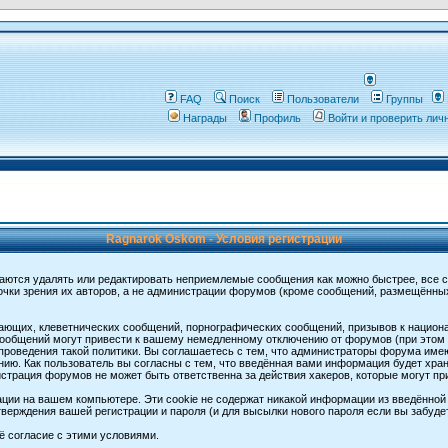
FAQ
Поиск
Пользователи
Группы
Награды
Профиль
Войти и проверить ли
Ragnarok Oskom - Условия регистрации
аются удалять или редактировать неприемлемые сообщения как можно быстрее, все 
очки зрения их авторов, а не администрации форумов (кроме сообщений, размещённы
ающих, клеветнических сообщений, порнографических сообщений, призывов к национ
общений могут привести к вашему немедленному отключению от форумов (при этом ва
роведения такой политики. Вы соглашаетесь с тем, что администраторы форума имеют
ию. Как пользователь вы согласны с тем, что введённая вами информация будет хран
страция форумов не может быть ответственна за действия хакеров, которые могут при
ции на вашем компьютере. Эти cookie не содержат никакой информации из введённой
верждения вашей регистрации и пароля (и для высылки нового пароля если вы забуде
ё согласие с этими условиями.