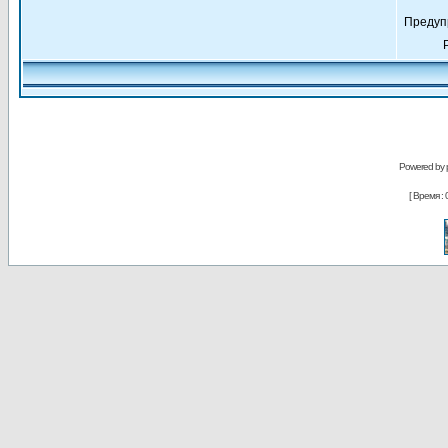
Предуп
Powered by
[ Время : 0