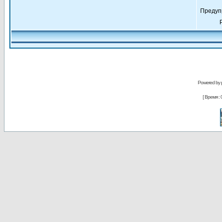
Предуп
Powered by
[ Время : 0