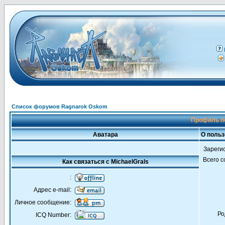
Список форумов Ragnarok Oskom
Профиль по
Аватара
О польз
Зареги
Всего 
Как связаться с MichaelGrals
:
Адрес e-mail:
Личное сообщение:
Ро
ICQ Number: