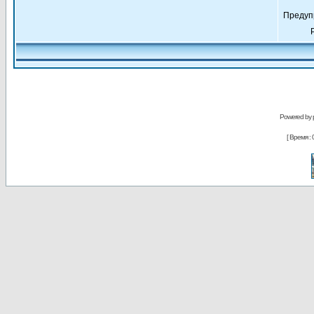
Предуп
Powered by
[ Время : 0