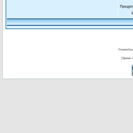
Предуп
Powered by
[ Время : 0