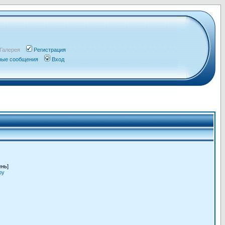
Галерея
Регистрация
чные сообщения
Вход
ень]
oy