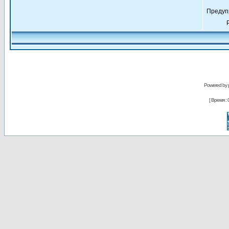
Предуп
Powered by
[ Время : 0