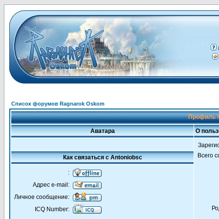
Список форумов Ragnarok Oskom
Профиль п
Аватара
О польз
Зареги
Всего 
Как связаться с Antoniobsc
:
Адрес e-mail:
Личное сообщение:
Ро
ICQ Number: