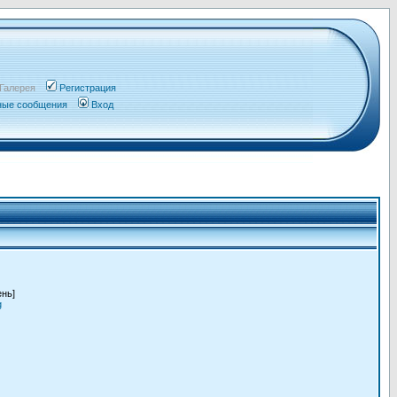
Галерея
Регистрация
чные сообщения
Вход
ень]
g