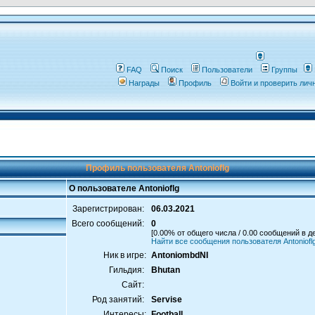
FAQ
Поиск
Пользователи
Группы
Награды
Профиль
Войти и проверить ли
Профиль пользователя Antonioflg
О пользователе Antonioflg
Зарегистрирован:
06.03.2021
Всего сообщений:
0
[0.00% от общего числа / 0.00 сообщений в д
Найти все сообщения пользователя Antoniofl
Ник в игре:
AntoniombdNI
Гильдия:
Bhutan
Сайт:
Род занятий:
Servise
Интересы:
Football