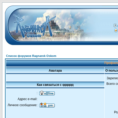
Список форумов Ragnarok Oskom
Профиль
Аватара
О польз
Зареги
Всего 
Как связаться с qqqqqq
:
Адрес e-mail:
Личное сообщение:
Ро