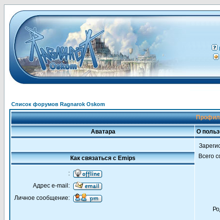
Список форумов Ragnarok Oskom
Профиль
Аватара
О польз
Зареги
Всего 
Как связаться с Emips
:
Адрес e-mail:
Личное сообщение:
Ро