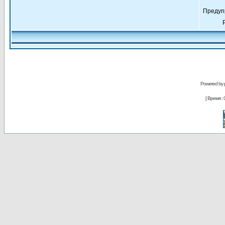
Предуп
Powered by
[ Время : 0