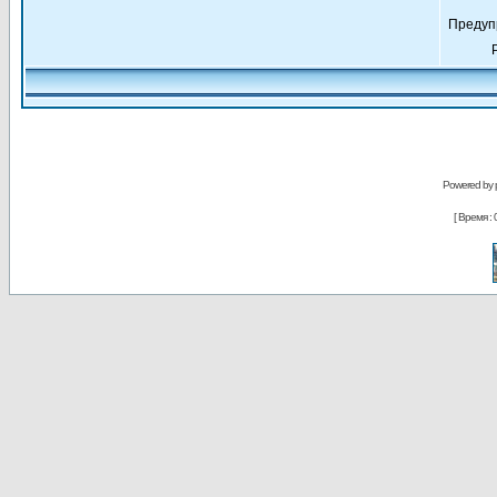
Предуп
Powered by
[ Время : 0