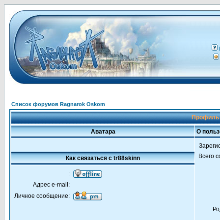
Список форумов Ragnarok Oskom
Профиль 
Аватара
О польз
Зареги
Всего 
Как связаться с tr88skinn
:
Адрес e-mail:
Личное сообщение:
Ро