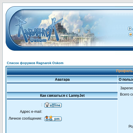
Список форумов Ragnarok Oskom
Профиль 
Аватара
О польз
Зареги
Всего 
Как связаться с LannyJet
:
Адрес e-mail:
Личное сообщение:
Ро