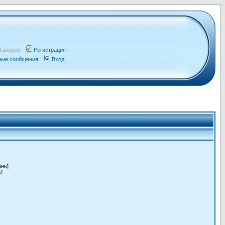
Галерея
Регистрация
чные сообщения
Вход
ень]
M