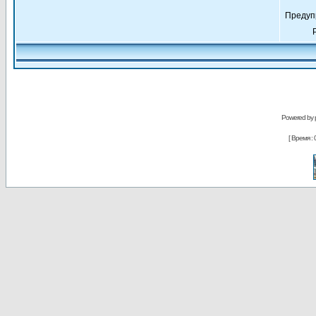
Предуп
Powered by
[ Время : 0