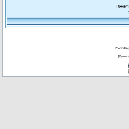
Предуп
Powered by
[ Время : 0