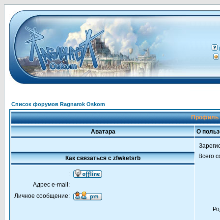
Список форумов Ragnarok Oskom
Профиль 
Аватара
О польз
Зареги
Всего 
Как связаться с zfwketsrb
:
Адрес e-mail:
Личное сообщение:
Ро