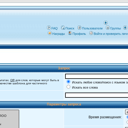
FAQ
Поиск
Пользователи
Группы
Награды
Профиль
Войти и проверить ли
Запрос
ьтатах,
OR
для слов, которые могут быть в
Искать любое слово/поиск с языком 
 качестве шаблона для частичного
Искать все слова
Параметры запроса
Время размещения: