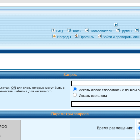
FAQ
Поиск
Пользователи
Группы
Награды
Профиль
Войти и проверить ли
Запрос
ьтатах,
OR
для слов, которые могут быть в
Искать любое слово/поиск с языком 
 качестве шаблона для частичного
Искать все слова
Параметры запроса
Время размещения: