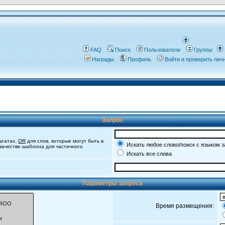
FAQ
Поиск
Пользователи
Группы
Награды
Профиль
Войти и проверить ли
Запрос
ьтатах,
OR
для слов, которые могут быть в
Искать любое слово/поиск с языком 
 качестве шаблона для частичного
Искать все слова
Параметры запроса
Время размещения: