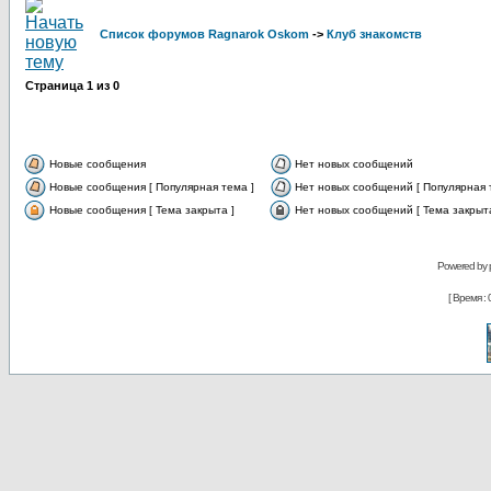
Список форумов Ragnarok Oskom
->
Клуб знакомств
Страница
1
из
0
Новые сообщения
Нет новых сообщений
Новые сообщения [ Популярная тема ]
Нет новых сообщений [ Популярная 
Новые сообщения [ Тема закрыта ]
Нет новых сообщений [ Тема закрыта
Powered by
[ Время : 0