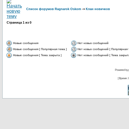
Список форумов Ragnarok Oskom
->
Клан новичков
Страница
1
из
0
Новые сообщения
Нет новых сообщений
Новые сообщения [ Популярная тема ]
Нет новых сообщений [ Популярная 
Новые сообщения [ Тема закрыта ]
Нет новых сообщений [ Тема закрыта
Powered by
[ Время : 0