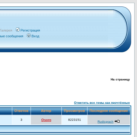
Галерея
Регистрация
чные сообщения
Вход
На страницу
Отметить все темы как прочтённые
Ответов
Автор
Просмотров
Последнее сообщение
3
Osoro
8223151
Rudicgrach