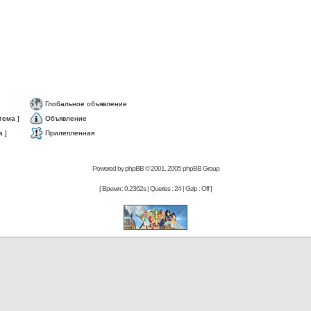
Глобальное объявление
тема ]
Объявление
 ]
Прилепленная
Powered by
phpBB
© 2001, 2005 phpBB Group
[ Время : 0.2362s | Queries : 24 | Gzip : Off ]