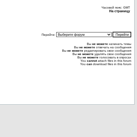
Часовой пояс: GMT
На страницу
Перейти:
Вы
не можете
начинать темы
Вы
не можете
отвечать на сообщения
Вы
не можете
редактировать свои сообщения
Вы
не можете
удалять свои сообщения
Вы
не можете
голосовать в опросах
You
cannot
attach files in this forum
You
can
download files in this forum