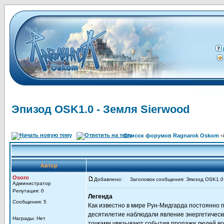
Эпизод OSK1.0 - Земля Sierwood
Список форумов Ragnarok Oskom
-
Автор
Osoro
Добавлено:
Заголовок сообщения: Эпизод OSK1.0 
Администратор
Репутация: 0
Легенда
Сообщения: 5
Как известно в мире Рун-Мидгарда постоянно
десятилетие наблюдали явление энергетическ
Награды: Нет
точками увязывают события пропажи людей в