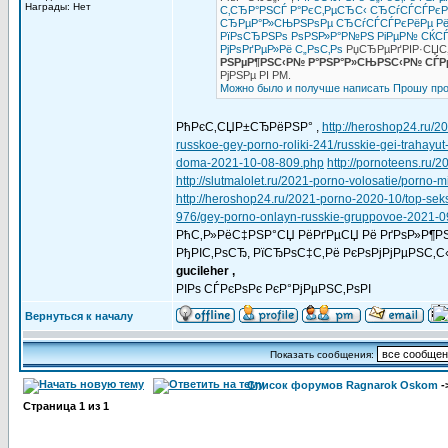
Награды: Нет
С‚СЂР°РЅСЃ Р°РєС‚РµСЂС‹
СЂСѓСЃСЃРєРё
СЂРµР°Р»СЊРЅРѕРµ СЂСѓСЃСЃРєРёРµ Рё Р
РїРѕСЂРЅРѕ РѕРЅР»Р°Р№РЅ
РіРµР№ СЌСЃ
РјРѕРґРµР»Рё С„РѕС‚Рѕ
РџСЂРµРґРІР·СЏС‚Р
РЅРµР¶РЅС‹Р№ Р°РЅР°Р»СЊРЅС‹Р№ СЃР
РјРЅРµ РІ PM.
Можно было и получше написать
Прошу про
РћРєС‚СЏР±СЂРёРЅР° ,
http://heroshop24.ru/2
russkoe-gey-porno-roliki-241/russkie-gei-trahay
doma-2021-10-08-809.php
http://pornoteens.ru/
http://slutmalolet.ru/2021-porno-volosatie/porno
http://heroshop24.ru/2021-porno-2020-10/top-se
976/gey-porno-onlayn-russkie-gruppovoe-2021-0
РћС‚Р»РёС‡РЅР°СЏ РёРґРµСЏ Рё РґРѕР»Р¶РЅ
РђРІС‚РѕСЂ, РїСЂРѕС‡С‚Рё РєРѕРјРјРµРЅС‚С‹,
gucileher ,
РІРѕ СЃРєРѕРє РєР°РјРµРЅС‚РѕРІ
Вернуться к началу
Показать сообщения:
Список форумов Ragnarok Oskom
-
Страница
1
из
1