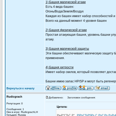
1) Башня магической атаки
Есть 4 вида башен:
Огонь/Вода/Земля/Воздух
Каждая из башен имеет набор способностей и
Всего на данный момент 4 уровня башен
2) Башня физической атаки
Простая атакующая башня, уровень башни улу
атаку.
3) Башня магической защиты
Эти башни обеспечивают магическую защиту бл
применения.
4) Башня хитрости
Имеет набор скилов, который позволяет доста
Башни имею запас HP/SP и могут быть регене
Вернуться к началу
Rudicgrach
Добавлено:
Заголовок сообщения:
Репутация: 0
Цитата:
Сообщения: 1
Ник в игре: RudicgrachLH
Гильдия: Russia
РњР°СЂС„Р° ,
РїРѕСЂРЅРѕ С„РѕС‚Рѕ Р±Р