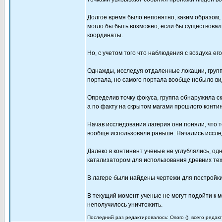
Долгое время было непонятно, каким образом,
могло бы быть возможно, если бы существовал
координаты.
Но, с учетом того что наблюдения с воздуха е
Однажды, исследуя отдаленные локации, груп
портала, но самого портала вообще небыло ви
Определив точку фокуса, группа обнаружила с
а по факту на скрытом магами прошлого конти
Начав исследования лагерия они поняли, что 
вообще использовали раньше. Начались иссле
Далеко в континент ученые не углублялись, од
катализатором для использования древних тех
В лагере были найдены чертежи для постройк
В текущий момент ученые не могут подойти к 
неполучилось уничтожить.
Последний раз редактировалось: Osoro (), всего редакт